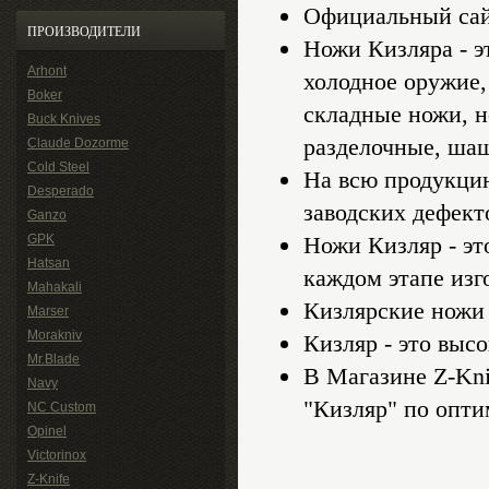
Официальный сайт 
ПРОИЗВОДИТЕЛИ
Ножи Кизляра - э
Arhont
холодное оружие,
Boker
складные ножи, н
Buck Knives
разделочные, ша
Claude Dozorme
Cold Steel
На всю продукцию
Desperado
заводских дефект
Ganzo
GPK
Ножи Кизляр - эт
Hatsan
каждом этапе изг
Mahakali
Кизлярские ножи
Marser
Morakniv
Кизляр - это высо
Mr.Blade
В Магазине Z-Kn
Navy
"Кизляр" по опт
NC Custom
Opinel
Victorinox
Z-Knife