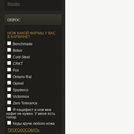
Кизляр
ОПРОС
НОЖ КАКОЙ ФИРМЫ У ВАС
В КАРМАНЕ?
Benchmade
Böker
Cold Steel
CRKT
Fox
Ontario Rat
Opinel
Spyderco
Victorinox
Zero Tolerance
Я пацифист и нож мне
нафиг не нужен. У меня есть
топор.
Кеды круче любого ножа