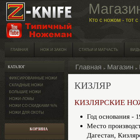
Магази
Кто с ножом - тот 
ГЛАВНАЯ
НОЖ И ЗАКОН
СТАТЬИ И МАТЧАСТЬ
ВИД
Главная
Магазин
КАТАЛОГ
ФИКСИРОВАННЫЕ НОЖИ
КИЗЛЯР
СКЛАДНЫЕ НОЖИ
БОЛЬШИЕ НОЖИ
НОЖИ-ЛОМЫ
КИЗЛЯРСКИЕ Н
НОЖИ СО СКИДКАМИ %%
НОЖИ ДЛЯ ОХОТЫ
Год основания - 1
Место производст
КОРЗИНА
Дагестан, Кизляр